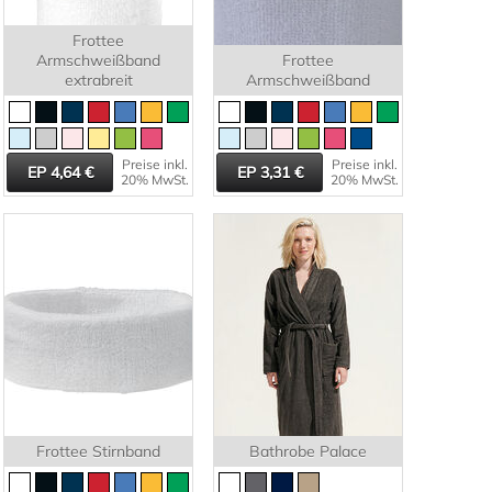
Frottee
Armschweißband
Frottee
extrabreit
Armschweißband
Preise inkl.
Preise inkl.
4,64
3,31
20% MwSt.
20% MwSt.
Frottee Stirnband
Bathrobe Palace