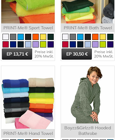
PRINT-Me® Sport Towel
PRINT-Me® Bath Towel
Preise inkl.
Preise inkl.
13,71
30,50
20% MwSt.
20% MwSt.
Boyzz&Girlzz® Hooded
PRINT-Me® Hand Towel
Bathrobe