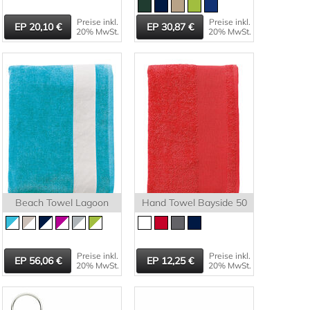
Preise inkl.
Preise inkl.
20,10
30,87
20% MwSt.
20% MwSt.
Beach Towel Lagoon
Hand Towel Bayside 50
Preise inkl.
Preise inkl.
56,06
12,25
20% MwSt.
20% MwSt.