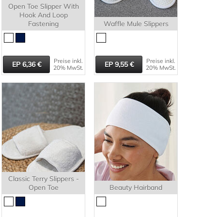
Open Toe Slipper With
Hook And Loop
Fastening
Waffle Mule Slippers
Preise inkl.
Preise inkl.
6,36
9,55
20% MwSt.
20% MwSt.
Classic Terry Slippers -
Open Toe
Beauty Hairband