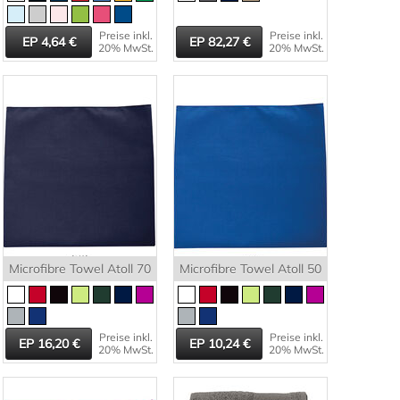
Preise inkl.
Preise inkl.
4,64
82,27
20% MwSt.
20% MwSt.
Microfibre Towel Atoll 70
Microfibre Towel Atoll 50
Preise inkl.
Preise inkl.
16,20
10,24
20% MwSt.
20% MwSt.