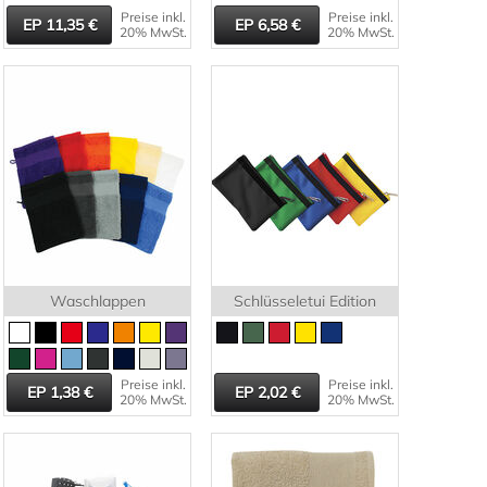
Preise inkl.
Preise inkl.
11,35
6,58
20% MwSt.
20% MwSt.
Waschlappen
Schlüsseletui Edition
Preise inkl.
Preise inkl.
1,38
2,02
20% MwSt.
20% MwSt.