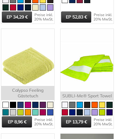
Preise inkl.
Preise inkl.
34,29
52,83
20% MwSt.
20% MwSt.
Calypso Feeling
Gästetuch
SUBLI-Me® Sport Towel
Preise inkl.
Preise inkl.
8,96
13,79
20% MwSt.
20% MwSt.