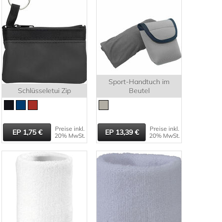
Sport-Handtuch im
Schlüsseletui Zip
Beutel
Preise inkl.
Preise inkl.
1,75
13,39
20% MwSt.
20% MwSt.