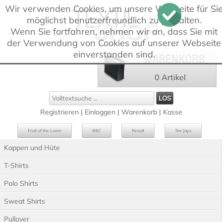
Wir verwenden Cookies, um unsere Webseite für Si
möglichst benutzerfreundlich zu gestalten.
Wenn Sie fortfahren, nehmen wir an, dass Sie mit
der Verwendung von Cookies auf unserer Webseite
einverstanden sind.
0 Artikel
Registrieren
|
Einloggen
|
Warenkorb
|
Kasse
Fruit of the Loom
B&C
Result
Tee Jays
Kappen und Hüte
Russell
Westford Mill
T-Shirts
Polo Shirts
Sweat Shirts
Pullover