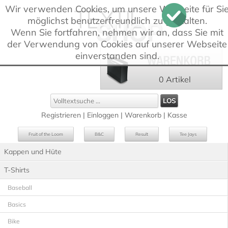
Wir verwenden Cookies, um unsere Webseite für Si
möglichst benutzerfreundlich zu gestalten.
Wenn Sie fortfahren, nehmen wir an, dass Sie mit
der Verwendung von Cookies auf unserer Webseite
einverstanden sind.
0 Artikel
Registrieren
|
Einloggen
|
Warenkorb
|
Kasse
Fruit of the Loom
B&C
Result
Tee Jays
Kappen und Hüte
Russell
Westford Mill
T-Shirts
Baseball
Basics
Bike