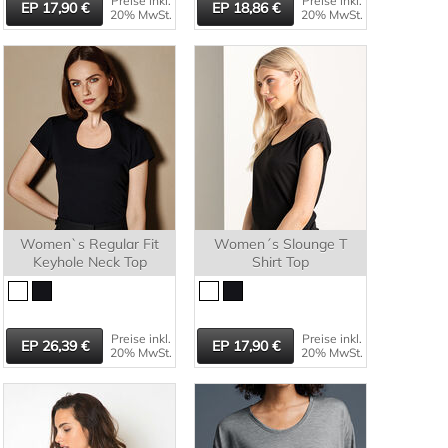
Preise inkl.
Preise inkl.
17,90
18,86
20% MwSt.
20% MwSt.
Women`s Regular Fit
Women´s Slounge T
Keyhole Neck Top
Shirt Top
Preise inkl.
Preise inkl.
26,39
17,90
20% MwSt.
20% MwSt.