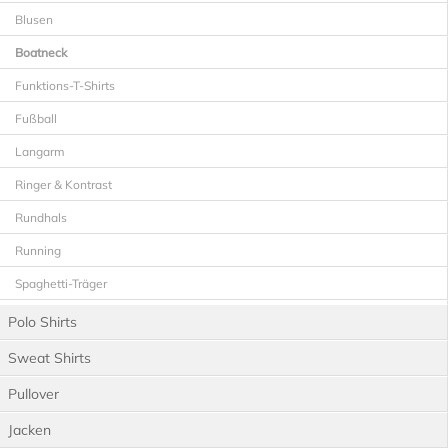
Blusen
Boatneck
Funktions-T-Shirts
Fußball
Langarm
Ringer & Kontrast
Rundhals
Running
Spaghetti-Träger
T-Shirts
Polo Shirts
Teamausstattung
Sweat Shirts
V-Neck
Pullover
Workwear T-Shirts
Jacken