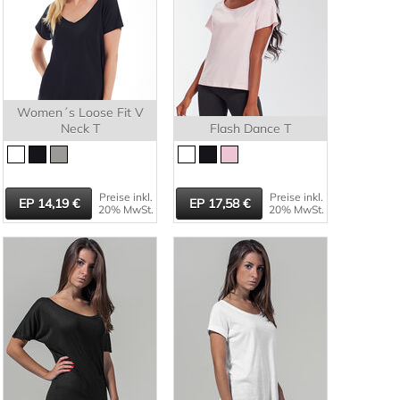
Women´s Loose Fit V
Neck T
Flash Dance T
Preise inkl.
Preise inkl.
14,19
17,58
20% MwSt.
20% MwSt.