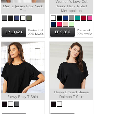
Women´s Low-Cut
Men´s Jersey Raw Neck
Round Neck T-Shirt
Tee
Metropolitan
Preise inkl.
Preise inkl.
13,42
9,36
20% MwSt.
20% MwSt.
Flowy Draped Sleeve
Flowy Boxy T-Shirt
Dolman T-Shirt