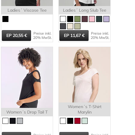
Ladies´ Viscose Tee
Ladies´ Long Slub Tee
Preise inkl.
Preise inkl.
20,55
11,67
20% MwSt.
20% MwSt.
Women´s T-Shirt
Women´s Drop Tail T
Marylin