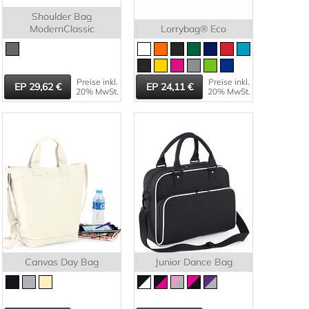
Shoulder Bag
ModernClassic
Lorrybag® Eco
Preise inkl.
Preise inkl.
29,62
24,11
20% MwSt.
20% MwSt.
Canvas Day Bag
Junior Dance Bag