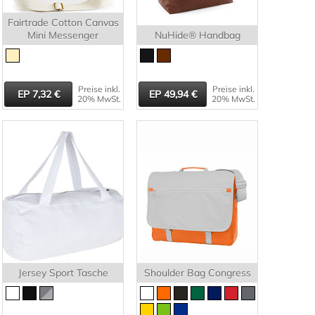
Fairtrade Cotton Canvas
Mini Messenger
NuHide® Handbag
Preise inkl.
Preise inkl.
7,32
49,94
20% MwSt.
20% MwSt.
Jersey Sport Tasche
Shoulder Bag Congress