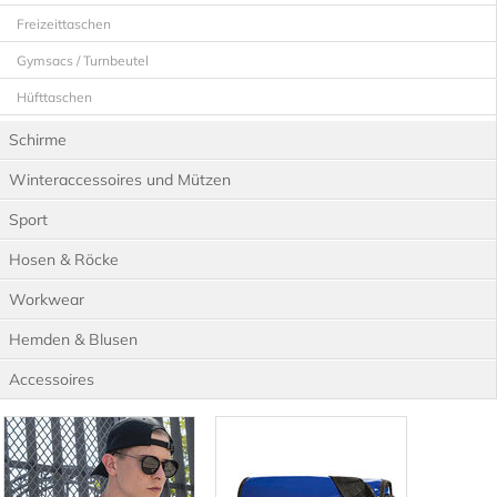
Freizeittaschen
Gymsacs / Turnbeutel
Hüfttaschen
Jute-Taschen
Schirme
Kühltaschen
Winteraccessoires und Mützen
Laptop-Rucksäcke
Sport
Laptop-Taschen
Hosen & Röcke
Rucksäcke
Workwear
Sport- & Reisetaschen
Hemden & Blusen
Umhängetaschen
Accessoires