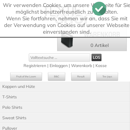
Wir verwenden Cookies, um unsere Webseite für Si
möglichst benutzerfreundlich zu gestalten.
Wenn Sie fortfahren, nehmen wir an, dass Sie mit
der Verwendung von Cookies auf unserer Webseite
einverstanden sind.
0 Artikel
Registrieren
|
Einloggen
|
Warenkorb
|
Kasse
Fruit of the Loom
B&C
Result
Tee Jays
Kappen und Hüte
Russell
Westford Mill
T-Shirts
Polo Shirts
Sweat Shirts
Pullover