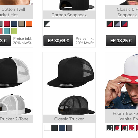
t Cotton Twill
Classic 5 
cket Hat
Carbon Snapback
Snapback
Preise inkl.
Preise inkl.
53
30,63
18,25
20% MwSt.
20% MwSt.
Foam Trucke
 Trucker 2-Tone
Classic Trucker
White Fr