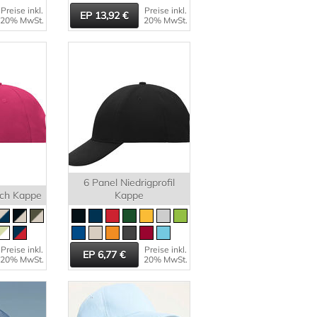
Preise inkl.
Preise inkl.
13,92
20% MwSt.
20% MwSt.
6 Panel Niedrigprofil
ich Kappe
Kappe
Preise inkl.
Preise inkl.
6,77
20% MwSt.
20% MwSt.