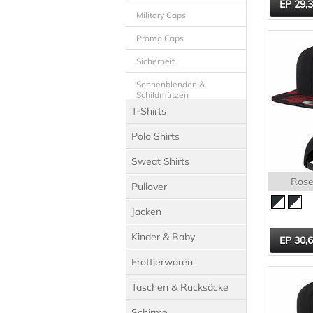
29,
Military Caps
Promo Caps
Sicherheit
Sonnenblenden &
Schildmützen
T-Shirts
Sport
Polo Shirts
Trucker Caps
Sweat Shirts
Rose
Pullover
Jacken
Kinder & Baby
30,
Frottierwaren
Taschen & Rucksäcke
Schirme