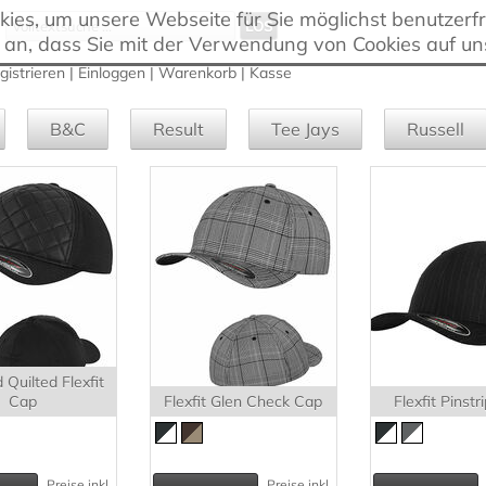
es, um unsere Webseite für Sie möglichst benutzerfre
 an, dass Sie mit der Verwendung von Cookies auf un
gistrieren
|
Einloggen
|
Warenkorb
|
Kasse
B&C
Result
Tee Jays
Russell
Quilted Flexfit
Cap
Flexfit Glen Check Cap
Flexfit Pinst
Preise inkl.
Preise inkl.