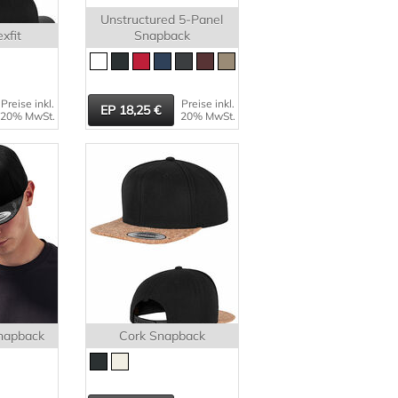
Unstructured 5-Panel
xfit
Snapback
Preise inkl.
Preise inkl.
18,25
20% MwSt.
20% MwSt.
napback
Cork Snapback