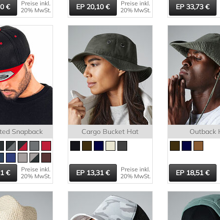
Preise inkl.
Preise inkl.
10
20,10
33,73
20% MwSt.
20% MwSt.
tted Snapback
Cargo Bucket Hat
Outback 
Preise inkl.
Preise inkl.
31
13,31
18,51
20% MwSt.
20% MwSt.