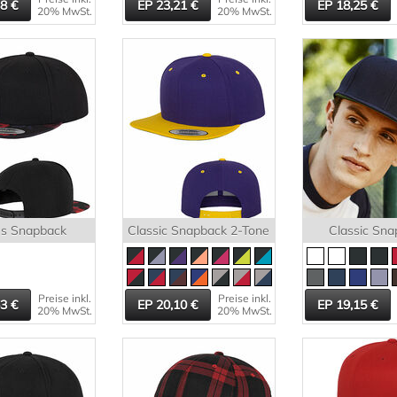
38
23,21
18,25
20% MwSt.
20% MwSt.
s Snapback
Classic Snapback 2-Tone
Classic Sna
Preise inkl.
Preise inkl.
63
20,10
19,15
20% MwSt.
20% MwSt.