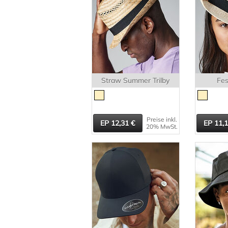
Straw Summer Trilby
Fes
Preise inkl.
12,31
11,
20% MwSt.