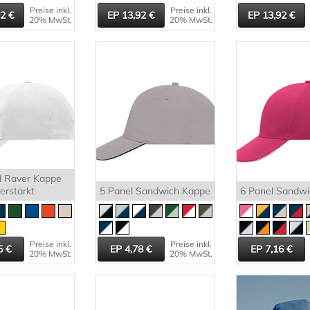
Preise inkl.
Preise inkl.
92
13,92
13,92
20% MwSt.
20% MwSt.
l Raver Kappe
erstärkt
5 Panel Sandwich Kappe
6 Panel Sandw
Preise inkl.
Preise inkl.
5
4,78
7,16
20% MwSt.
20% MwSt.