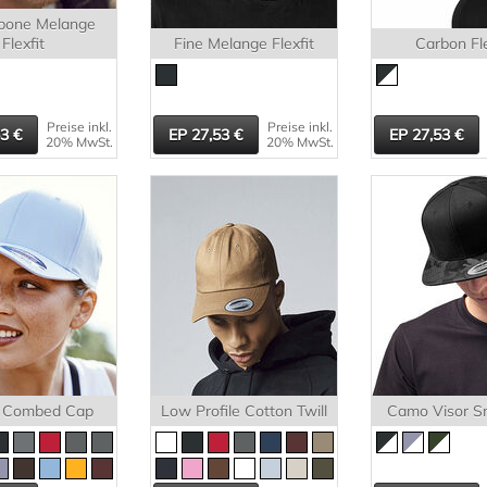
bone Melange
Flexfit
Fine Melange Flexfit
Carbon Fle
Preise inkl.
Preise inkl.
53
27,53
27,53
20% MwSt.
20% MwSt.
 Combed Cap
Low Profile Cotton Twill
Camo Visor S