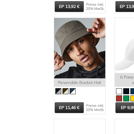
Preise inkl.
13,92
13,
20% MwSt.
6 Pane
Reversible Bucket Hat
v
Preise inkl.
11,46
9,9
20% MwSt.