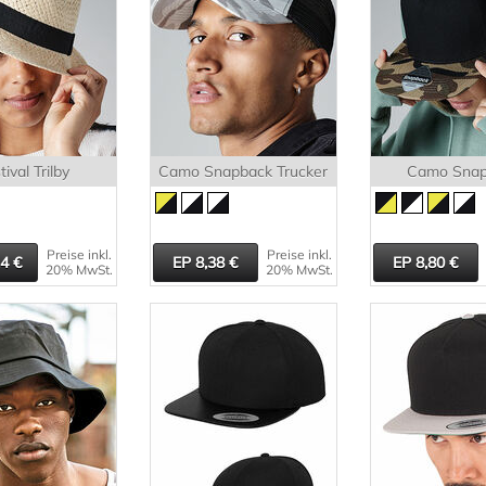
tival Trilby
Camo Snapback Trucker
Camo Snap
Preise inkl.
Preise inkl.
14
8,38
8,80
20% MwSt.
20% MwSt.