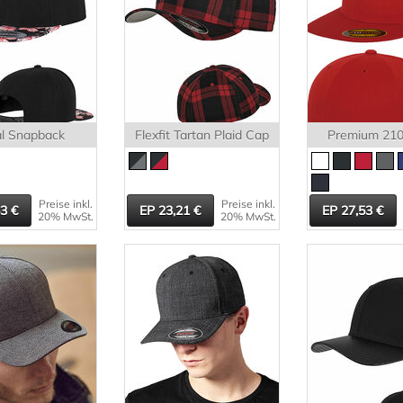
al Snapback
Flexfit Tartan Plaid Cap
Premium 210 
Preise inkl.
Preise inkl.
63
23,21
27,53
20% MwSt.
20% MwSt.