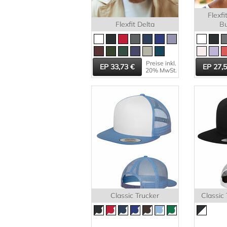
Flexfi
Flexfit Delta
Bu
Preise inkl.
33,73
27,
20% MwSt.
Classic Trucker
Classic