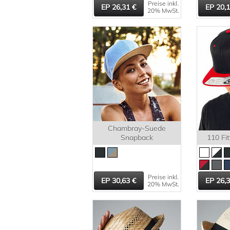
Preise inkl.
26,31
20,
20% MwSt.
Chambray-Suede
Snapback
110 Fi
Preise inkl.
30,63
26,
20% MwSt.