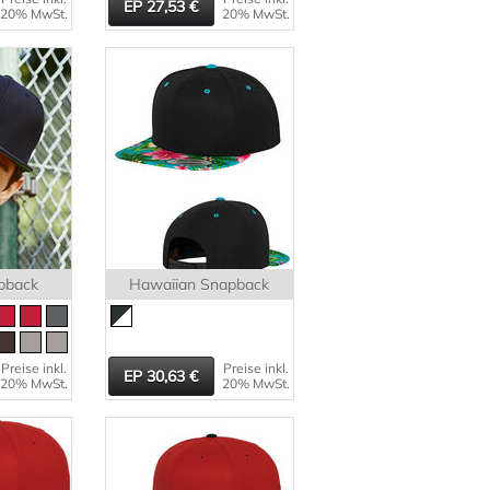
27,53
20% MwSt.
20% MwSt.
pback
Hawaiian Snapback
Preise inkl.
Preise inkl.
30,63
20% MwSt.
20% MwSt.