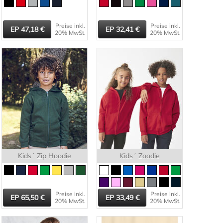
Preise inkl.
Preise inkl.
47,18
32,41
20% MwSt.
20% MwSt.
Kids´ Zip Hoodie
Kids´ Zoodie
Preise inkl.
Preise inkl.
65,50
33,49
20% MwSt.
20% MwSt.