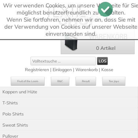
Wir verwenden Cookies, um unsere Webseite für Si
möglichst benutzerfreundlich zu gestalten.
Wenn Sie fortfahren, nehmen wir an, dass Sie mit
der Verwendung von Cookies auf unserer Webseite
einverstanden sind.
0 Artikel
Registrieren
|
Einloggen
|
Warenkorb
|
Kasse
Fruit of the Loom
B&C
Result
Tee Jays
Kappen und Hüte
Russell
Westford Mill
T-Shirts
Polo Shirts
Sweat Shirts
Pullover