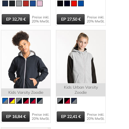
Preise inkl.
Preise inkl.
32,78
27,50
20% MwSt.
20% MwSt.
Kids Urban Varsity
Kids Varsity Zoodie
Zoodie
Preise inkl.
Preise inkl.
16,84
22,41
20% MwSt.
20% MwSt.