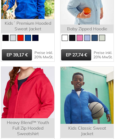
Kids´ Premium Hooded
Sweat Jacket
Baby Zipped Hoodie
Preise inkl.
Preise inkl.
39,17
27,74
20% MwSt.
20% MwSt.
Heavy Blend™ Youth
Full Zip Hooded
Kids Classic Sweat
Sweatshirt
Jacket