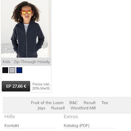
Kids´ Zip-Through Hoody
Preise inkl.
27,66
20% MwSt.
Fruit of the Loom
B&C
Result
Tee
Jays
Russell
Westford Mill
Hilfe
Extras
Kontakt
Katalog (PDF)