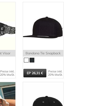
t Visor
Bandana Tie Snapback
Preise inkl.
Preise inkl.
26,31
20% MwSt.
20% MwSt.