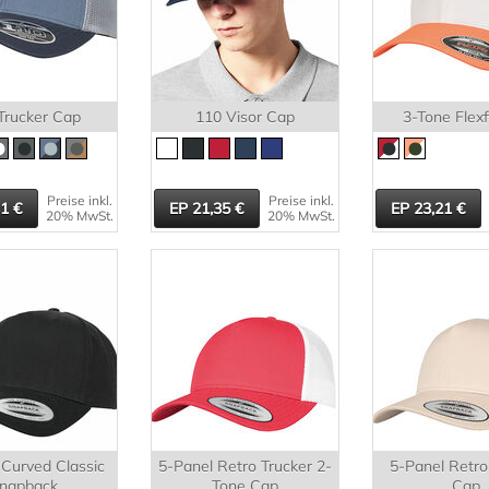
Trucker Cap
110 Visor Cap
3-Tone Flexf
Preise inkl.
Preise inkl.
31
21,35
23,21
20% MwSt.
20% MwSt.
 Curved Classic
5-Panel Retro Trucker 2-
5-Panel Retro
napback
Tone Cap
Cap