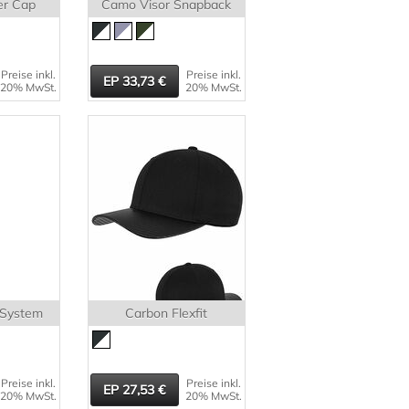
er Cap
Camo Visor Snapback
Preise inkl.
Preise inkl.
33,73
20% MwSt.
20% MwSt.
 System
Carbon Flexfit
Preise inkl.
Preise inkl.
27,53
20% MwSt.
20% MwSt.