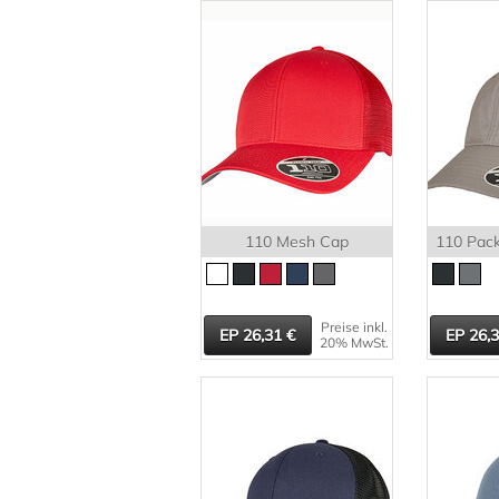
110 Mesh Cap
110 Pack
Preise inkl.
26,31
26,
20% MwSt.