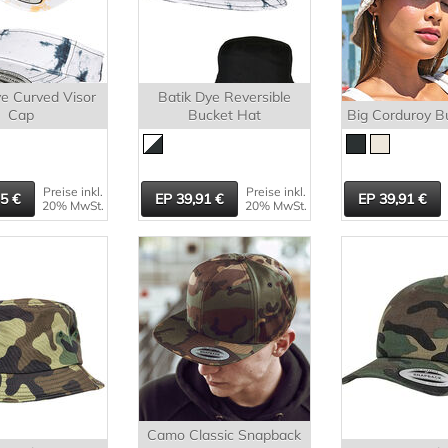
ye Curved Visor
Batik Dye Reversible
Cap
Bucket Hat
Big Corduroy B
Preise inkl.
Preise inkl.
35
39,91
39,91
20% MwSt.
20% MwSt.
Camo Classic Snapback