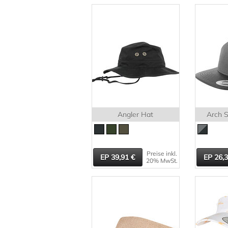
Angler Hat
Arch 
Preise inkl.
39,91
26,
20% MwSt.