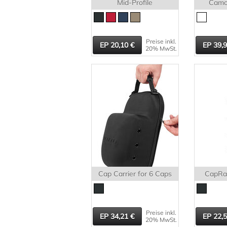
Mid-Profile
Camo
Preise inkl.
20,10
39,
20% MwSt.
Cap Carrier for 6 Caps
CapRa
Preise inkl.
34,21
22,
20% MwSt.