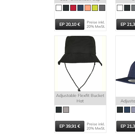
Preise inkl.
20,10
21,
20% MwSt.
Adjustable Flexfit Bucket
Hat
Adjust
Preise inkl.
39,91
21,
20% MwSt.