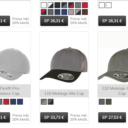
Preise inkl.
Preise inkl.
31
26,31
26,31
20% MwSt.
20% MwSt.
Flexfit Pro-
110 Melange 
mance Cap
110 Melange Mix Cap
Cap
Preise inkl.
Preise inkl.
31
33,73
27,53
20% MwSt.
20% MwSt.