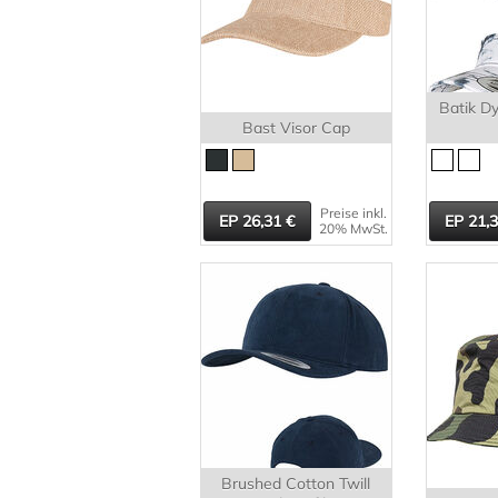
Batik D
Bast Visor Cap
Preise inkl.
26,31
21,
20% MwSt.
Brushed Cotton Twill