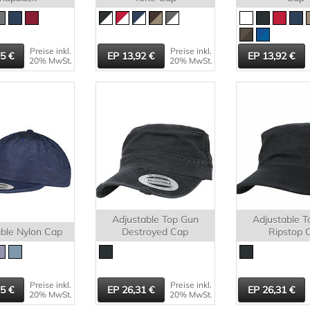
Preise inkl.
Preise inkl.
35
13,92
13,92
20% MwSt.
20% MwSt.
Adjustable Top Gun
Adjustable T
able Nylon Cap
Destroyed Cap
Ripstop 
Preise inkl.
Preise inkl.
35
26,31
26,31
20% MwSt.
20% MwSt.