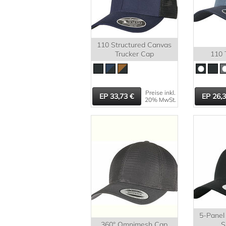
110 Structured Canvas
Trucker Cap
110 
Preise inkl.
33,73
26,
20% MwSt.
5-Panel
360° Omnimesh Cap
S