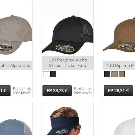
110 Recycled Alpha
able Alpha Cap
Shape Trucker Cap
110 Ripstop 
Preise inkl.
Preise inkl.
31
33,73
26,31
20% MwSt.
20% MwSt.