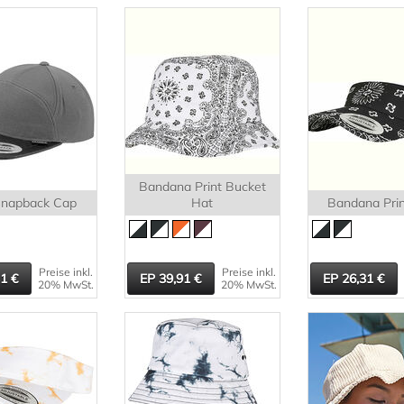
Bandana Print Bucket
Snapback Cap
Hat
Bandana Prin
Preise inkl.
Preise inkl.
31
39,91
26,31
20% MwSt.
20% MwSt.