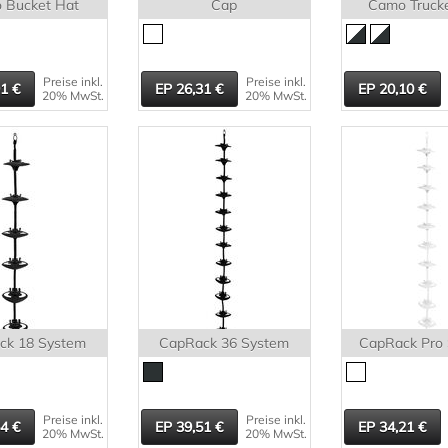
 Bucket Hat
Cap
Camo Truck
Preise inkl.
Preise inkl.
91
26,31
20,10
20% MwSt.
20% MwSt.
ck 18 System
CapRack 36 System
CapRack Pro
Preise inkl.
Preise inkl.
54
39,51
34,21
20% MwSt.
20% MwSt.