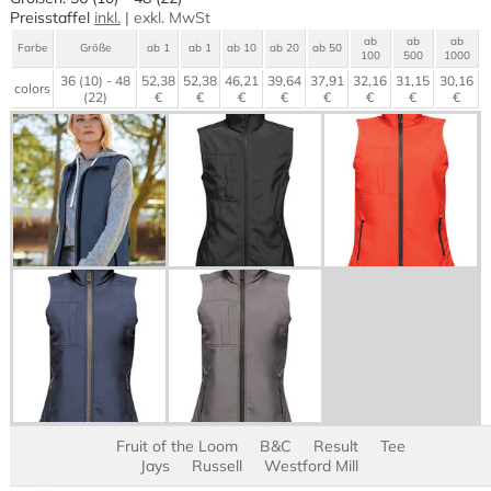
Preisstaffel
inkl.
|
exkl.
MwSt
ab
ab
ab
Farbe
Größe
ab 1
ab 1
ab 10
ab 20
ab 50
100
500
1000
36 (10) - 48
52,38
52,38
46,21
39,64
37,91
32,16
31,15
30,16
colors
(22)
€
€
€
€
€
€
€
€
Fruit of the Loom
B&C
Result
Tee
Jays
Russell
Westford Mill