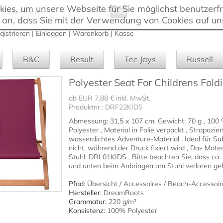
es, um unsere Webseite für Sie möglichst benutzerfre
 an, dass Sie mit der Verwendung von Cookies auf un
gistrieren
|
Einloggen
|
Warenkorb
|
Kasse
B&C
Result
Tee Jays
Russell
Polyester Seat For Childrens Fold
ab EUR 7,88 € inkl. MwSt.
Produktnr.: DRF22KIDS
Abmessung: 31,5 x 107 cm, Gewicht: 70 g , 100
Polyester , Material in Folie verpackt , Strapazie
wasserdichtes Adventure-Material , Ideal für Su
nicht, während der Druck fixiert wird , Das Mater
Stuhl: DRL01KIDS , Bitte beachten Sie, dass ca.
und unten beim Anbringen am Stuhl verloren ge
Pfad:
Übersicht
/
Accessoires
/
Beach-Accessoir
Hersteller:
DreamRoots
Grammatur:
220 g/m²
Konsistenz:
100% Polyester