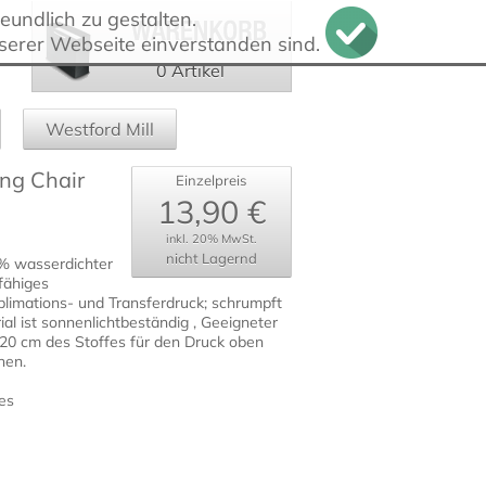
undlich zu gestalten.
serer Webseite einverstanden sind.
0 Artikel
Westford Mill
ing Chair
Einzelpreis
13,90 €
inkl. 20% MwSt.
nicht Lagernd
 % wasserdichter
rfähiges
blimations- und Transferdruck; schrumpft
ial ist sonnenlichtbeständig , Geeigneter
 20 cm des Stoffes für den Druck oben
hen.
es