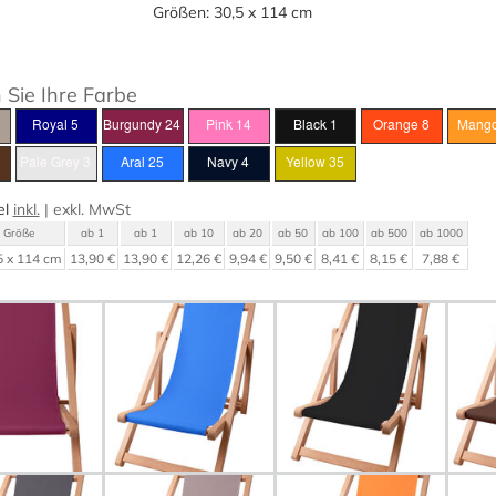
Größen: 30,5 x 114 cm
Sie Ihre Farbe
el
inkl.
|
exkl.
MwSt
Größe
ab 1
ab 1
ab 10
ab 20
ab 50
ab 100
ab 500
ab 1000
5 x 114 cm
13,90 €
13,90 €
12,26 €
9,94 €
9,50 €
8,41 €
8,15 €
7,88 €