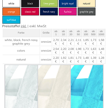
Preisstaffel
inkl.
|
exkl.
MwSt
ab
ab
ab
ab
ab
ab
ab
Farbe
Größe
1
10
20
50
100
500
1000
white, black, french navy,
2,70
2,34
2,21
2,11
1,85
1,73
1,58
onesize
graphite grey
€
€
€
€
€
€
€
2,54
2,20
2,08
1,98
1,73
1,63
1,48
colors
onesize
€
€
€
€
€
€
€
2,20
1,92
1,81
1,73
1,48
1,39
1,28
natural
onesize
€
€
€
€
€
€
€