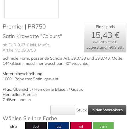
Premier | PR750
Einzelpreis
15,43 €
Satin Krawatte "Colours"
inkl. 20% MwSt.
ab EUR 9,67 € inkl. MwSt.
Lagerstand:>999 Stk.
Artikelnr.: 39.0750
Schmale Form, passende Schals Art. 39.0730 und 39.0740, Maße:
144x8,5cm, maschinenwaschbar, 40° waschbar
Materialbeschreibung
100% Polyester Satin, gewebt
Pfad:
Übersicht
/
Hemden & Blusen
/
Gastro
Hersteller:
Premier
Größen:
onesize
Stück
Wählen Sie Ihre Farbe