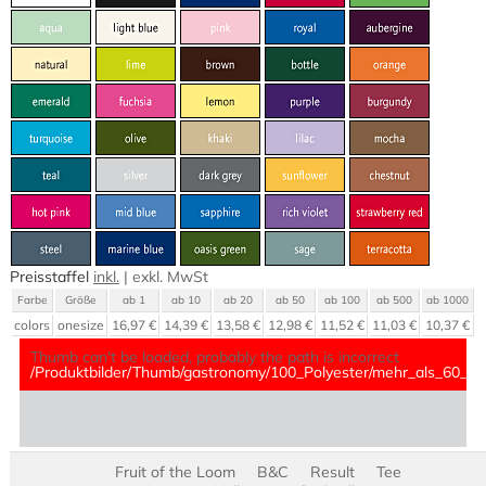
Preisstaffel
inkl.
|
exkl.
MwSt
Farbe
Größe
ab 1
ab 10
ab 20
ab 50
ab 100
ab 500
ab 1000
colors
onesize
16,97 €
14,39 €
13,58 €
12,98 €
11,52 €
11,03 €
10,37 €
Thumb can't be loaded, probably the path is incorrect
/Produktbilder/Thumb/gastronomy/100_Polyester/mehr_als_60_Pol
Fruit of the Loom
B&C
Result
Tee