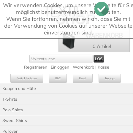
Wir verwenden Cookies, um unsere Webseite für Si
möglichst benutzerfreundlich zu gestalten.
Wenn Sie fortfahren, nehmen wir an, dass Sie mit
der Verwendung von Cookies auf unserer Webseite
einverstanden sind.
0 Artikel
Registrieren
|
Einloggen
|
Warenkorb
|
Kasse
Fruit of the Loom
B&C
Result
Tee Jays
Kappen und Hüte
Russell
Westford Mill
T-Shirts
Polo Shirts
Sweat Shirts
Pullover