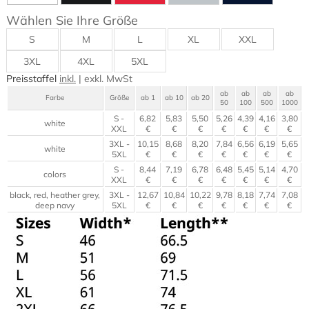
Wählen Sie Ihre Größe
S
M
L
XL
XXL
3XL
4XL
5XL
Preisstaffel
inkl.
|
exkl.
MwSt
ab
ab
ab
ab
Farbe
Größe
ab 1
ab 10
ab 20
50
100
500
1000
S -
6,82
5,83
5,50
5,26
4,39
4,16
3,80
white
XXL
€
€
€
€
€
€
€
3XL -
10,15
8,68
8,20
7,84
6,56
6,19
5,65
white
5XL
€
€
€
€
€
€
€
S -
8,44
7,19
6,78
6,48
5,45
5,14
4,70
colors
XXL
€
€
€
€
€
€
€
black, red, heather grey,
3XL -
12,67
10,84
10,22
9,78
8,18
7,74
7,08
deep navy
5XL
€
€
€
€
€
€
€