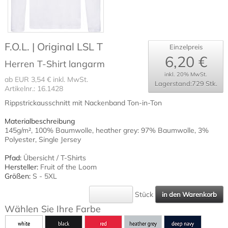
F.O.L. | Original LSL T
Einzelpreis
6,20 €
Herren T-Shirt langarm
inkl. 20% MwSt.
ab EUR 3,54 € inkl. MwSt.
Lagerstand:729 Stk.
Artikelnr.: 16.1428
Rippstrickausschnitt mit Nackenband Ton-in-Ton
Materialbeschreibung
145g/m², 100% Baumwolle, heather grey: 97% Baumwolle, 3%
Polyester, Single Jersey
Pfad:
Übersicht
/
T-Shirts
Hersteller:
Fruit of the Loom
Größen:
S - 5XL
Stück
Wählen Sie Ihre Farbe